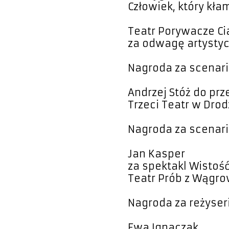
Człowiek, który kła
Teatr Porywacze Ci
za odwagę artystyc
Nagroda za scenar
Andrzej Stóż do pr
Trzeci Teatr w Dro
Nagroda za scenariu
Jan Kasper
za spektakl Wistość
Teatr Prób z Wągr
Nagroda za reżyser
Ewa Ignaczak