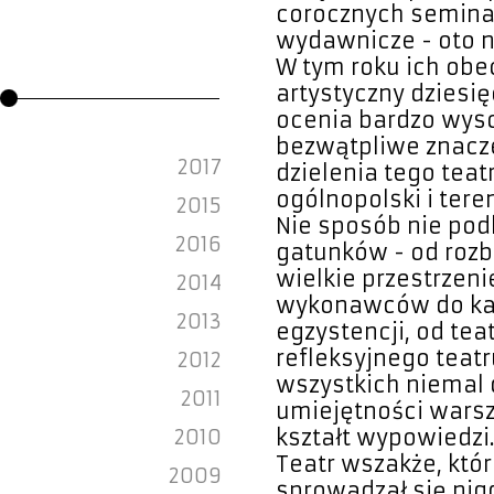
corocznych semina
wydawnicze - oto n
W tym roku ich obe
artystyczny dziesi
ocenia bardzo wyso
bezwątpliwe znacze
2017
dzielenia tego tea
ogólnopolski i tere
2015
Nie sposób nie pod
2016
gatunków - od roz
wielkie przestrzeni
2014
wykonawców do ka
2013
egzystencji, od tea
refleksyjnego teat
2012
wszystkich niemal
2011
umiejętności warsz
2010
kształt wypowiedzi.
Teatr wszakże, któr
2009
sprowadzał się nig