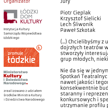
Organizator
Jury
Piotr Cieplak
Krzysztof Sielicki
Lech Śliwonik
Instytucja Kultury
Paweł Szkotak
Samorządu Wojewódtwa
Łódzkiego
(...) Chcielibyśmy
dojrzłych teatrów 
stworzyły interesuj
grup młodych, nieki
Nie da się w jedny
Spotkań Teatralnyc
nawet jakości tego
konsekwentnie bud
zrealizowano z udziałem
staranny i repreze
środków Ministra Kultury
konkursowych i spe
i Dziedzictwa Narodowego
utrzymanie profil