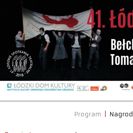
Program
|
Nagrod