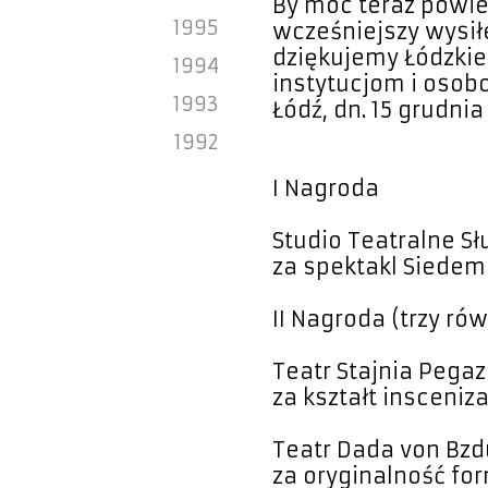
By móc teraz powied
1995
wcześniejszy wysił
dziękujemy Łódzki
1994
instytucjom i osobo
1993
Łódź, dn. 15 grudnia 
1992
I Nagroda
Studio Teatralne Sł
za spektakl Siedem
II Nagroda (trzy ró
Teatr Stajnia Pegaz
za kształt insceni
Teatr Dada von Bz
za oryginalność fo