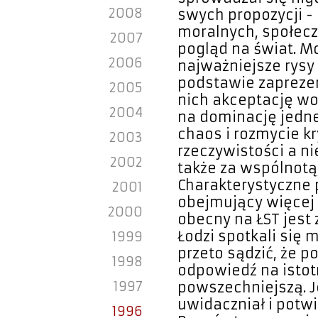
2008
swych propozycji -
moralnych, społecz
2007
pogląd na świat. 
2006
najważniejsze rysy
podstawie zapreze
2005
nich akceptację wol
2004
na dominację jedne
chaos i rozmycie k
2003
rzeczywistości a n
2002
także za wspólnotą,
Charakterystyczne p
2001
obejmujący więcej n
2000
obecny na ŁST jes
Łodzi spotkali się 
1999
przeto sądzić, że 
1998
odpowiedź na istot
1997
powszechniejszą. Je
uwidaczniał i potwi
1996