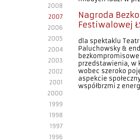
2008
Nagroda Bezk
2007
Festiwalowej Ł
2006
2005
dla spektaklu Teat
Paluchowsky & end
2004
bezkompromisoweg
2003
przedstawienia, w 
wobec szeroko poję
2002
aspekcie społeczny
2001
współbrzmi z energ
2000
1999
1998
1997
1996