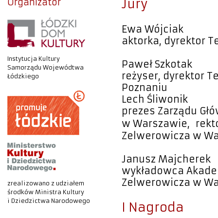
Organizator
Jury
Ewa Wójciak
aktorka, dyrektor 
Instytucja Kultury
Paweł Szkotak
Samorządu Wojewódtwa
reżyser, dyrektor T
Łódzkiego
Poznaniu
Lech Śliwonik
prezes Zarządu Głó
w Warszawie, rekto
Zelwerowicza w W
Janusz Majcherek
wykładowca Akademi
Zelwerowicza w War
zrealizowano z udziałem
środków Ministra Kultury
i Dziedzictwa Narodowego
I Nagroda