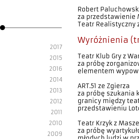
Robert Paluchowsk
za przedstawienie 
Teatr Realistyczny 
Wyróżnienia (t
2017
Teatr Klub Gry z W
2015
za próbę zorganizow
2016
elementem wypowied
2014
ART.51 ze Zgierza
2013
za próbę szukania 
granicy między tea
2012
przedstawieniu Loto
2011
2010
Teatr Krzyk z Masz
za próbę wyartyku
2009
młodych ludzi w pr